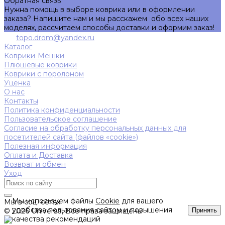
Обратная связь
Нужна помощь в выборе коврика или в оформлении
заказа? Напишите нам и мы расскажем обо всех наших
моделях, рассчитаем способы доставки и оформим заказ!
topo.drom@yandex.ru
Каталог
Коврики-Мешки
Плюшевые коврики
Коврики с поролоном
Уценка
О нас
Контакты
Политика конфиденциальности
Пользовательское соглашение
Согласие на обработку персональных данных для
посетителей сайта (файлов «cookie»)
Полезная информация
Оплата и Доставка
Возврат и обмен
Уход
Мы используем файлы
Cookie
для вашего
Мы в соц. сетях
удобства пользования сайтом и повышения
© 2026 Universe, Все права защищены
Принять
качества рекомендаций